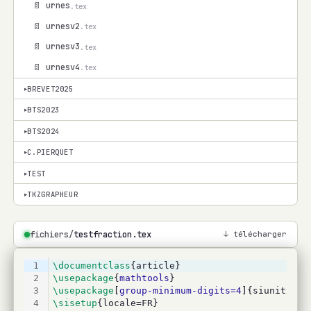
📄 urnes
.tex
📄 urnesv2
.tex
📄 urnesv3
.tex
📄 urnesv4
.tex
BREVET2025
▾
BTS2023
▾
BTS2024
▾
C.PIERQUET
▾
TEST
▾
TKZGRAPHEUR
▾
fichiers/
testfraction.tex
↓ télécharger
1
\documentclass
{article}
2
\usepackage
{
mathtools
}
3
\usepackage
[
group-minimum-digits=4
]{siunitx}
4
\sisetup
{locale=FR}