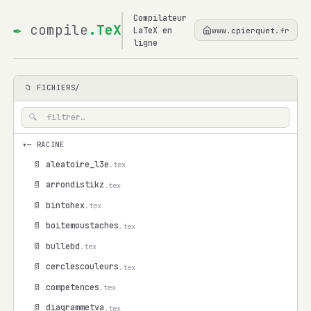
Compilateur
✒
compile
.TeX
LaTeX en
www.cpierquet.fr
ligne
📁 FICHIERS/
▾
— RACINE
📄 aleatoire_l3e
.tex
📄 arrondistikz
.tex
📄 bintohex
.tex
📄 boitemoustaches
.tex
📄 bullebd
.tex
📄 cerclescouleurs
.tex
📄 competences
.tex
📄 diagrammetva
.tex