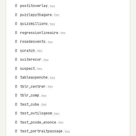
📄 postitoverlay
.tex
📄 puzzlepythagore
.tex
📄 quizzmillions
.tex
📄 regressionlineaire
.tex
📄 rosedesvents
.tex
📄 scratch
.tex
📄 suiterecur
.tex
📄 suspect
.tex
📄 tableaupenche
.tex
📄 tblr_centrer
.tex
📄 tblr_comp
.tex
📄 test_cube
.tex
📄 test_outilsgeom
.tex
📄 test_pcode_enonce
.tex
📄 test_portraitpaysage
.tex