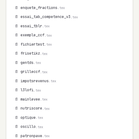
📄 enquete_fractions
.tex
📄 essai_tab_competence_v3
.tex
📄 essai_tblr
.tex
📄 exemple_ccf
.tex
📄 fichiertest
.tex
📄 frisetikz
.tex
📄 gentds
.tex
📄 grilleccf
.tex
📄 impotsrevenus
.tex
📄 l3lofi
.tex
📄 mainlevee
.tex
📄 nutriscore
.tex
📄 optique
.tex
📄 oscillo
.tex
📄 patronpave
.tex