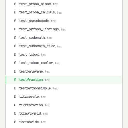
📄 test_proba_binom
.tex
📄 test_proba_calculs
.tex
📄 test_pseudocode
.tex
📄 test_python_listings
.tex
📄 test_sudomath
.tex
📄 test_sudomath_tikz
.tex
📄 test_tcbox
.tex
📄 test_tcbox_xcolor
.tex
📄 testbalayage
.tex
📄 testfraction
.tex
📄 testpythonsimple
.tex
📄 tikzcercle
.tex
📄 tikzrotation
.tex
📄 tkzautogrid
.tex
📄 tkztabvide
.tex