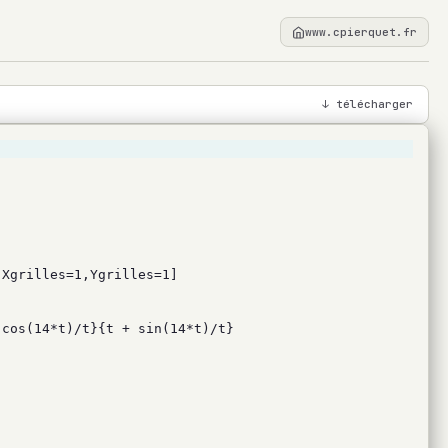
www.cpierquet.fr
↓ télécharger
,Xgrilles=1,Ygrilles=1]
 cos(14*t)/t}{t + sin(14*t)/t}