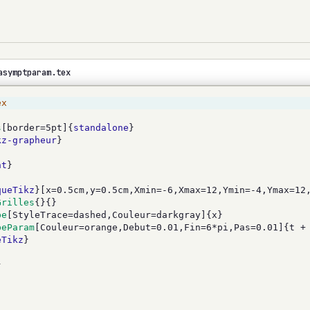
asymptparam.tex
ex
s
[border=5pt]{
standalone
}
kz-grapheur
}
nt
}
queTikz
}[x=0.5cm,y=0.5cm,Xmin=-6,Xmax=12,Ymin=-4,Ymax=12
Grilles
{}{}
be
[StyleTrace=dashed,Couleur=darkgray]{x}
beParam
[Couleur=orange,Debut=0.01,Fin=6*pi,Pas=0.01]{t +
eTikz
}
}