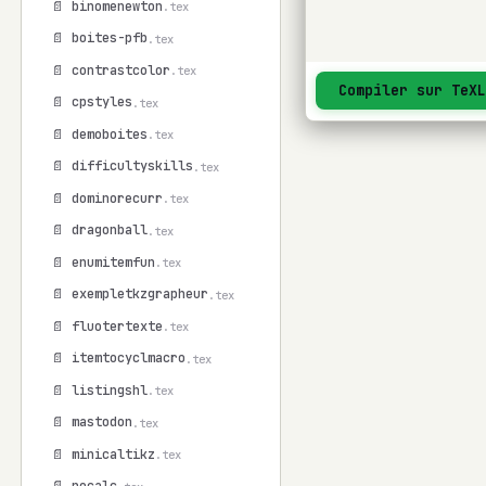
📄 binomenewton
.tex
📄 boites-pfb
.tex
📄 contrastcolor
.tex
Compiler sur TeX
📄 cpstyles
.tex
📄 demoboites
.tex
📄 difficultyskills
.tex
📄 dominorecurr
.tex
📄 dragonball
.tex
📄 enumitemfun
.tex
📄 exempletkzgrapheur
.tex
📄 fluotertexte
.tex
📄 itemtocyclmacro
.tex
📄 listingshl
.tex
📄 mastodon
.tex
📄 minicaltikz
.tex