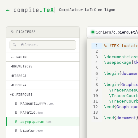
✒
compile
.TeX
Compilateur LaTeX en ligne
fichiers/
c.pierquet/
📁 FICHIERS/
1
% !TEX lualat
2
3
\documentclas
— RACINE
▾
4
\usepackage
{
t
BREVET2025
▾
5
6
\begin
{
docume
BTS2023
▾
7
8
\begin
{
Graphi
BTS2024
▾
9
\TracerAxes
▾
C.PIERQUET
10
\TracerCour
11
\TracerCour
📄 PAgeantLuffy
.tex
12
\end
{
Graphiqu
13
📄 PAratio
.tex
14
\end
{
document
📄 asymptparam
.tex
📄 bicolor
.tex