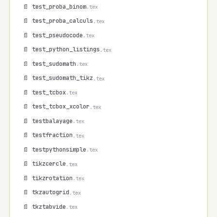
📄 test_proba_binom
.tex
📄 test_proba_calculs
.tex
📄 test_pseudocode
.tex
📄 test_python_listings
.tex
📄 test_sudomath
.tex
📄 test_sudomath_tikz
.tex
📄 test_tcbox
.tex
📄 test_tcbox_xcolor
.tex
📄 testbalayage
.tex
📄 testfraction
.tex
📄 testpythonsimple
.tex
📄 tikzcercle
.tex
📄 tikzrotation
.tex
📄 tkzautogrid
.tex
📄 tkztabvide
.tex