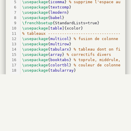
5
\usepackage
{
icomma
} 
% supprime l'espace auto a
6
\usepackage
{
textcomp
}
7
\usepackage
{
lmodern
}
8
\usepackage
{
babel
}
9
\frenchbsetup
{StandardLists=true}
10
\usepackage
[
table
]{xcolor}
11
% tableaux -----------------------------------
12
\usepackage
{
multicol
} 
% fusion de colonne ou é
13
\usepackage
{
multirow
}
14
\usepackage
{
tabularx
} 
% tableau dont on fixe l
15
\usepackage
{
array
} 
% correctifs divers
16
\usepackage
{
booktabs
} 
% toprule, middrule, bot
17
\usepackage
{
colortbl
} 
% couleur de colonne et 
18
\usepackage
{
tabularray
}
19
20
\begin
{
document
}
21
22
\begin
{
tabular
}{
23
		|>{
\centering\arraybackslash
}m{
2.3cm
}
24
		|>{
\centering\arraybackslash
}p{
5.8cm
}
25
		|>{
\centering\arraybackslash
}p{
5.8cm
}|
26
	}
27
\hline\rowcolor
{gray!40}
28
	& 
\textbf
{Champ de GRAVITATION}
29
	& 
\textbf
{Champ ÉLECTROSTATIQUE}