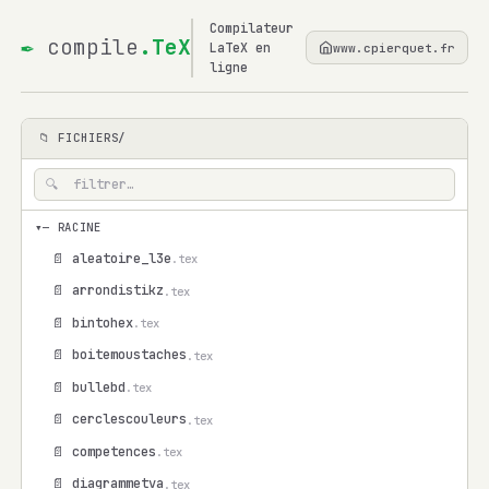
Compilateur
✒
compile
.TeX
LaTeX en
www.cpierquet.fr
ligne
📁 FICHIERS/
▾
— RACINE
📄 aleatoire_l3e
.tex
📄 arrondistikz
.tex
📄 bintohex
.tex
📄 boitemoustaches
.tex
📄 bullebd
.tex
📄 cerclescouleurs
.tex
📄 competences
.tex
📄 diagrammetva
.tex