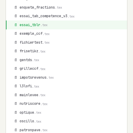
📄 enquete_fractions
.tex
📄 essai_tab_competence_v3
.tex
📄 essai_tblr
.tex
📄 exemple_ccf
.tex
📄 fichiertest
.tex
📄 frisetikz
.tex
📄 gentds
.tex
📄 grilleccf
.tex
📄 impotsrevenus
.tex
📄 l3lofi
.tex
📄 mainlevee
.tex
📄 nutriscore
.tex
📄 optique
.tex
📄 oscillo
.tex
📄 patronpave
.tex