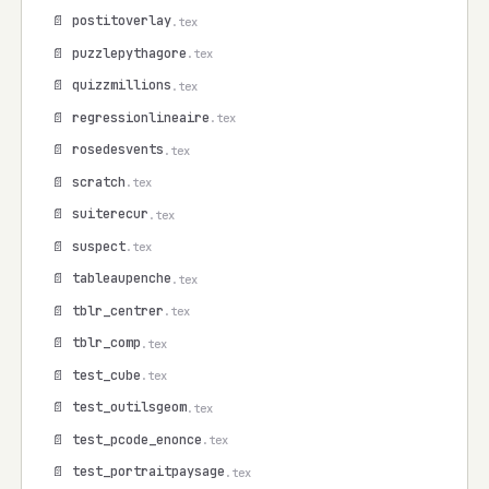
📄 postitoverlay
.tex
📄 puzzlepythagore
.tex
📄 quizzmillions
.tex
📄 regressionlineaire
.tex
📄 rosedesvents
.tex
📄 scratch
.tex
📄 suiterecur
.tex
📄 suspect
.tex
📄 tableaupenche
.tex
📄 tblr_centrer
.tex
📄 tblr_comp
.tex
📄 test_cube
.tex
📄 test_outilsgeom
.tex
📄 test_pcode_enonce
.tex
📄 test_portraitpaysage
.tex