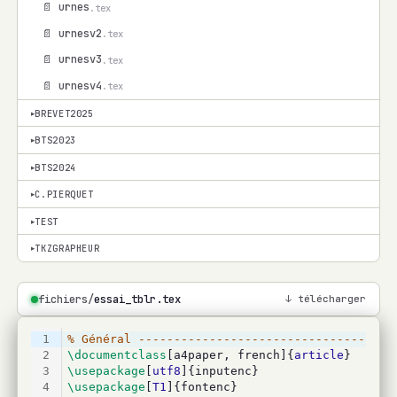
📄 urnes
.tex
📄 urnesv2
.tex
📄 urnesv3
.tex
📄 urnesv4
.tex
BREVET2025
▾
BTS2023
▾
BTS2024
▾
C.PIERQUET
▾
TEST
▾
TKZGRAPHEUR
▾
fichiers/
essai_tblr.tex
↓ télécharger
1
% Général ------------------------------------
2
\documentclass
[a4paper, french]{
article
}
3
\usepackage
[
utf8
]{inputenc}
4
\usepackage
[
T1
]{fontenc}