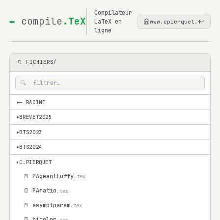
Compilateur
✒
compile
.TeX
LaTeX en
www.cpierquet.fr
ligne
📁 FICHIERS/
— RACINE
▾
BREVET2025
▾
BTS2023
▾
BTS2024
▾
▾
C.PIERQUET
📄 PAgeantLuffy
.tex
📄 PAratio
.tex
📄 asymptparam
.tex
📄 bicolor
.tex