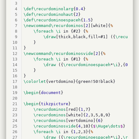
3
4
\def\recurdominolarg
{
0.4
}
5
\def\recurdominohaut
{
2
}
6
\def\recurdominoespaceh
{
1.5
}
7
\newcommand\recurdominos
[
2
][white]{
%
8
\foreach
\i
 in {#2} {
%
9
\draw
[thick,black,fill=#1] ({
\recurdom
10
	}
11
}
12
\newcommand\recurdominosvide
[
2
]{
%
13
\foreach
\i
 in {#1} {
%
14
\draw
 ({
\recurdominoespaceh
*
\i
},{
0.5
*
\
15
	}
16
}
17
\colorlet
{vertdomino}{green!50!black}
18
19
\begin
{
document
}
20
21
\begin
{
tikzpicture
}
22
\recurdominos
[red]{
1
,7}
23
\recurdominos
[white]{
2
,3,5,8,9}
24
\recurdominos
[vertdomino]{
6
}
25
\recurdominosvide
{
4
,10}{
$
\Huge\dots
$
}
26
\foreach
\i
 in {
1
,2,3}{
%
27
\draw
 ({
\recurdominoespaceh
*
\i
},
\recur