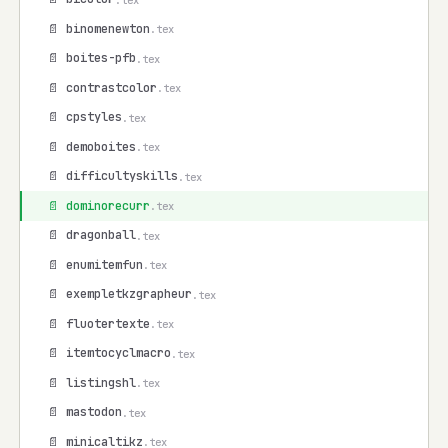
📄 binomenewton
.tex
📄 boites-pfb
.tex
📄 contrastcolor
.tex
📄 cpstyles
.tex
📄 demoboites
.tex
📄 difficultyskills
.tex
📄 dominorecurr
.tex
📄 dragonball
.tex
📄 enumitemfun
.tex
📄 exempletkzgrapheur
.tex
📄 fluotertexte
.tex
📄 itemtocyclmacro
.tex
📄 listingshl
.tex
📄 mastodon
.tex
📄 minicaltikz
.tex