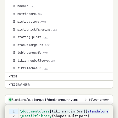
📄 nocalc
.tex
📄 nutriscore
.tex
📄 pictobattery
.tex
📄 pictobrickfigurine
.tex
📄 statspgfplots
.tex
📄 stockelargeurs
.tex
📄 tcbtheorempfb
.tex
📄 tikzarrowbullseye
.tex
📄 tikzflechesCM
.tex
TEST
▾
TKZGRAPHEUR
▾
fichiers/
c.pierquet/dominorecurr.tex
↓ télécharger
1
\documentclass
[tikz,margin=5mm]{
standalone
}
2
\usetikzlibrary
{shapes.multipart}