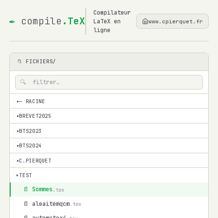
Compilateur
✒
compile
.TeX
LaTeX en
www.cpierquet.fr
ligne
📁 FICHIERS/
— RACINE
▾
BREVET2025
▾
BTS2023
▾
BTS2024
▾
C.PIERQUET
▾
▾
TEST
📄 Sommes
.tex
📄 aleaitemqcm
.tex