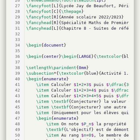
26
\renewcommand\footrulewidth
{
1pt
}
27
\fancyfoot
[L]{Lycée Jay de Beaufort, Périgueu
28
\fancyfoot
[C]{
\thepage
}
29
\fancyfoot
[R]{Année scolaire 2022/2023}
30
\fancyhead
[R]{Spécialité Maths de Première Gé
31
\fancyhead
[L]{Chapitre 8 - Suites de référenc
32
33
34
\begin
{
document
}
35
36
\begin
{
center
}
\begin
{
LARGE
}{
\textcolor
{blue}{
37
38
\setlength\parindent
{
0mm
}
39
\subsection
*{
\textcolor
{blue}{Activité 1. Ver
40
\begin
{
enumerate
}
41
\item
 Calculer 
$
1
+
2
+
3
$
 puis 
$
\dfrac
{
3
+
4
}{
42
\item
 Calculer 
$
1
+
2
+
3
+
4
$
 puis 
$
\dfrac
{
4
+
5
43
\item
 Calculer 
$
1
+
2
+
3
+
4
+
5
$
 puis 
$
\dfrac
{
5
44
\item
\textbf
{Conjecturer} la valeur de l
45
\item
\textbf
{Conjecturer} une autre expr
46
\item
 (Uniquement pour les élèves qui pou
47
\begin
{
enumerate
}
48
\item
 On note 
$
P
_
n
$
 la propriété "
$
1
+
49
\textbf
{L'objectif} est de démontrer 
50
\item
 Au rang 
$
n
=
0
$
, le membre de gau