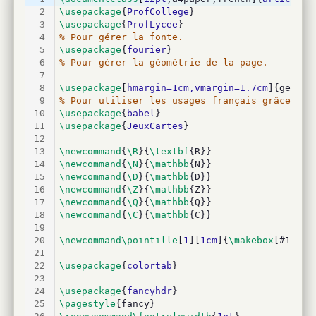
2
\usepackage
{
ProfCollege
}
3
\usepackage
{
ProfLycee
}
4
% Pour gérer la fonte.
5
\usepackage
{
fourier
}
6
% Pour gérer la géométrie de la page.
7
8
\usepackage
[
hmargin=1cm,vmargin=1.7cm
]{geomet
9
% Pour utiliser les usages français grâce au 
10
\usepackage
{
babel
}
11
\usepackage
{
JeuxCartes
}
12
13
\newcommand
{
\R
}{
\textbf
{R}}
14
\newcommand
{
\N
}{
\mathbb
{N}}
15
\newcommand
{
\D
}{
\mathbb
{D}}
16
\newcommand
{
\Z
}{
\mathbb
{Z}}
17
\newcommand
{
\Q
}{
\mathbb
{Q}}
18
\newcommand
{
\C
}{
\mathbb
{C}}
19
20
\newcommand\pointille
[
1
][
1cm
]{
\makebox
[#1]{
\d
21
22
\usepackage
{
colortab
}
23
24
\usepackage
{
fancyhdr
}
25
\pagestyle
{fancy}