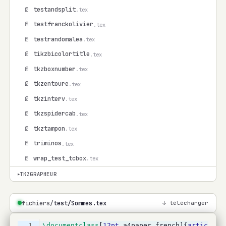
📄 testandsplit
.tex
📄 testfranckolivier
.tex
📄 testrandomalea
.tex
📄 tikzbicolortitle
.tex
📄 tkzboxnumber
.tex
📄 tkzentoure
.tex
📄 tkzinterv
.tex
📄 tkzspidercab
.tex
📄 tkztampon
.tex
📄 triminos
.tex
📄 wrap_test_tcbox
.tex
TKZGRAPHEUR
▾
fichiers/
test/Sommes.tex
↓ télécharger
1
\documentclass
[
12pt
,a4paper,french]{
article
}