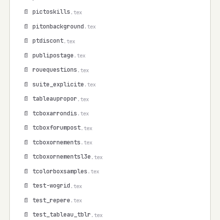
📄 pictoskills
.tex
📄 pitonbackground
.tex
📄 ptdiscont
.tex
📄 publipostage
.tex
📄 rouequestions
.tex
📄 suite_explicite
.tex
📄 tableaupropor
.tex
📄 tcboxarrondis
.tex
📄 tcboxforumpost
.tex
📄 tcboxornements
.tex
📄 tcboxornementsl3e
.tex
📄 tcolorboxsamples
.tex
📄 test-wogrid
.tex
📄 test_repere
.tex
📄 test_tableau_tblr
.tex