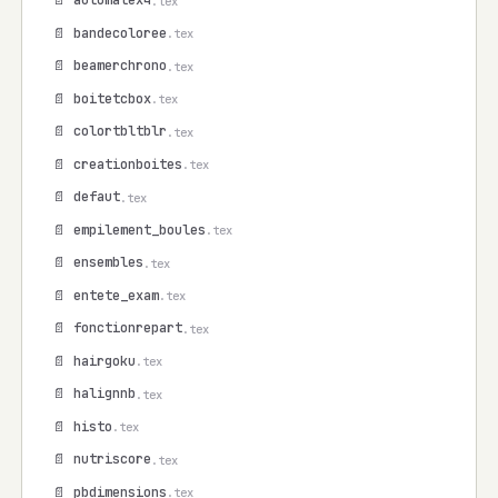
📄 automatex4
.tex
📄 bandecoloree
.tex
📄 beamerchrono
.tex
📄 boitetcbox
.tex
📄 colortbltblr
.tex
📄 creationboites
.tex
📄 defaut
.tex
📄 empilement_boules
.tex
📄 ensembles
.tex
📄 entete_exam
.tex
📄 fonctionrepart
.tex
📄 hairgoku
.tex
📄 halignnb
.tex
📄 histo
.tex
📄 nutriscore
.tex
📄 pbdimensions
.tex