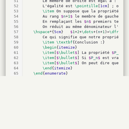
51
		Le membre de droite est égal à : 
\poi
52
		L'égalité est 
\pointille
[
1cm
] ; on di
53
\item
 On suppose que la propriété est
54
		Au rang 
$
n
+
1
$
 le membre de gauche s'é
55
		En remplaçant les 
$
n
$
 premiers termes
56
		On réduit au même dénominateur l'expressi
57
\hspace
*{
5cm
}	
$
1
+
2
+
\dots
+(
n
+
1
)=
\dfrac
{(
58
		Ce qui signifie que notre propriété est
59
\item
\textbf
{Conclusion :}
60
\begin
{
itemize
}
61
\item
[
$
\bullet
$
] La propriété 
$
P
_
n
$
 e
62
\item
[
$
\bullet
$
] Si 
$
P
_
n
$
 est vraie à
63
\item
[
$
\bullet
$
] On peut dire que pou
64
\end
{
itemize
}
65
\end
{
enumerate
}	
66
\hspace
*{
5cm
}
\fbox
{Pour tout entier natur
67
\item
\textbf
{Application : }
\\
68
\begin
{
minipage
}{
10cm
}
69
	Le prince demande à Sissou de commencer par
70
	Déterminer le nombre de grains de riz que S
71
\end
{
minipage
} 
\hspace
{
1cm
}
72
\begin
{
minipage
}{
5cm
}
%\includegraphics[s
73
\end
{
minipage
}
\\
[
0.2cm
]
74
\textbf
{Aide : }On peut Montrer que sur l
75
\end
{
enumerate
}