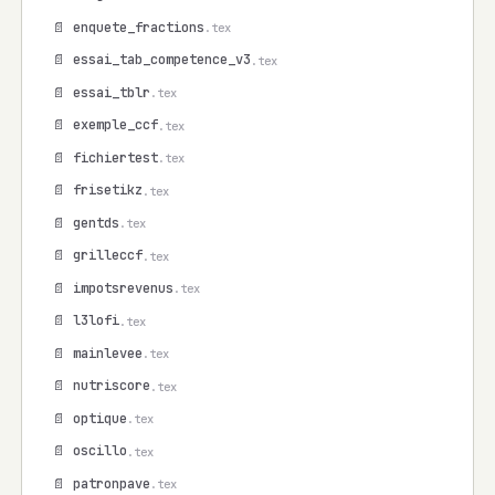
📄 enquete_fractions
.tex
📄 essai_tab_competence_v3
.tex
📄 essai_tblr
.tex
📄 exemple_ccf
.tex
📄 fichiertest
.tex
📄 frisetikz
.tex
📄 gentds
.tex
📄 grilleccf
.tex
📄 impotsrevenus
.tex
📄 l3lofi
.tex
📄 mainlevee
.tex
📄 nutriscore
.tex
📄 optique
.tex
📄 oscillo
.tex
📄 patronpave
.tex