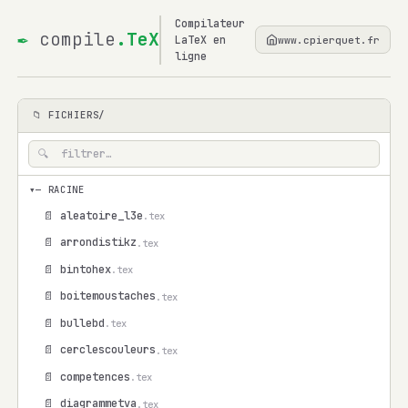
Compilateur
✒
compile
.TeX
LaTeX en
www.cpierquet.fr
ligne
📁 FICHIERS/
▾
— RACINE
📄 aleatoire_l3e
.tex
📄 arrondistikz
.tex
📄 bintohex
.tex
📄 boitemoustaches
.tex
📄 bullebd
.tex
📄 cerclescouleurs
.tex
📄 competences
.tex
📄 diagrammetva
.tex