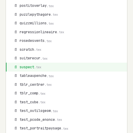
📄 postitoverlay
.tex
📄 puzzlepythagore
.tex
📄 quizzmillions
.tex
📄 regressionlineaire
.tex
📄 rosedesvents
.tex
📄 scratch
.tex
📄 suiterecur
.tex
📄 suspect
.tex
📄 tableaupenche
.tex
📄 tblr_centrer
.tex
📄 tblr_comp
.tex
📄 test_cube
.tex
📄 test_outilsgeom
.tex
📄 test_pcode_enonce
.tex
📄 test_portraitpaysage
.tex