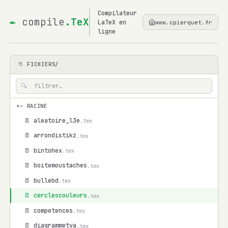
Compilateur
✒
compile
.TeX
LaTeX en
www.cpierquet.fr
ligne
📁 FICHIERS/
▾
— RACINE
📄 aleatoire_l3e
.tex
📄 arrondistikz
.tex
📄 bintohex
.tex
📄 boitemoustaches
.tex
📄 bullebd
.tex
📄 cerclescouleurs
.tex
📄 competences
.tex
📄 diagrammetva
.tex