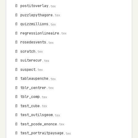
📄 postitoverlay
.tex
📄 puzzlepythagore
.tex
📄 quizzmillions
.tex
📄 regressionlineaire
.tex
📄 rosedesvents
.tex
📄 scratch
.tex
📄 suiterecur
.tex
📄 suspect
.tex
📄 tableaupenche
.tex
📄 tblr_centrer
.tex
📄 tblr_comp
.tex
📄 test_cube
.tex
📄 test_outilsgeom
.tex
📄 test_pcode_enonce
.tex
📄 test_portraitpaysage
.tex