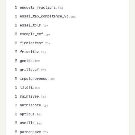
📄 enquete_fractions
.tex
📄 essai_tab_competence_v3
.tex
📄 essai_tblr
.tex
📄 exemple_ccf
.tex
📄 fichiertest
.tex
📄 frisetikz
.tex
📄 gentds
.tex
📄 grilleccf
.tex
📄 impotsrevenus
.tex
📄 l3lofi
.tex
📄 mainlevee
.tex
📄 nutriscore
.tex
📄 optique
.tex
📄 oscillo
.tex
📄 patronpave
.tex