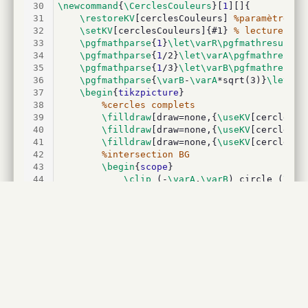
30
\newcommand
{
\CerclesCouleurs
}[
1
][]{
31
\restoreKV
[cerclesCouleurs] 
%paramètres p
32
\setKV
[cerclesCouleurs]{#1} 
% lecture des
33
\pgfmathparse
{
1
}
\let\varR\pgfmathresult
34
\pgfmathparse
{
1
/2}
\let\varA\pgfmathresult
35
\pgfmathparse
{
1
/3}
\let\varB\pgfmathresult
36
\pgfmathparse
{
\varB
-
\varA
*sqrt(3)}
\let\va
37
\begin
{
tikzpicture
}
38
%cercles complets
39
\filldraw
[draw=none,{
\useKV
[cerclesCo
40
\filldraw
[draw=none,{
\useKV
[cerclesCo
41
\filldraw
[draw=none,{
\useKV
[cerclesCo
42
%intersection BG
43
\begin
{
scope
}
44
\clip
 (-
\varA
,
\varB
) circle (
\var
45
\fill
[draw=none,{
\useKV
[cerclesCo
46
\end
{
scope
}
47
%intersection RB
48
\begin
{
scope
}
49
\clip
 (
\varA
,
\varB
) circle (
\varR
50
\fill
[draw=none,{
\useKV
[cerclesCo
51
\end
{
scope
}
52
%intersection GB
53
\begin
{
scope
}
54
\clip
 (
\varA
,
\varB
) circle (
\varR