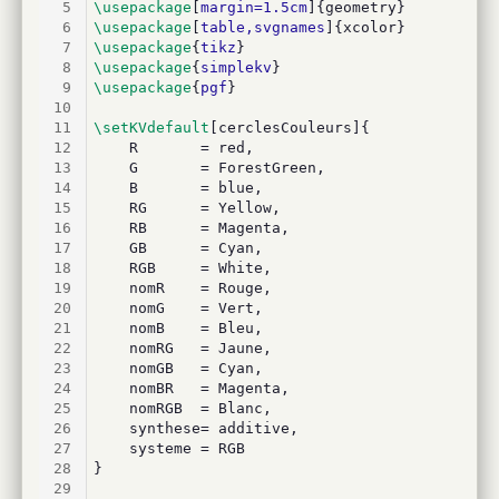
5
\usepackage
[
margin=1.5cm
]{geometry}
6
\usepackage
[
table,svgnames
]{xcolor}
7
\usepackage
{
tikz
}
8
\usepackage
{
simplekv
}
9
\usepackage
{
pgf
}
10
11
\setKVdefault
[cerclesCouleurs]{
12
	R		= red,
13
	G		= ForestGreen,
14
	B		= blue,
15
	RG		= Yellow,
16
	RB		= Magenta,
17
	GB		= Cyan,
18
	RGB		= White,
19
	nomR	= Rouge,
20
	nomG	= Vert,
21
	nomB	= Bleu,
22
	nomRG	= Jaune,
23
	nomGB	= Cyan,
24
	nomBR	= Magenta,
25
	nomRGB	= Blanc,
26
	synthese= additive,
27
	systeme = RGB
28
}
29