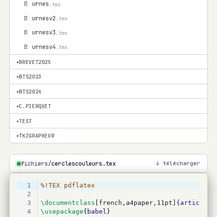
📄 urnes
.tex
📄 urnesv2
.tex
📄 urnesv3
.tex
📄 urnesv4
.tex
BREVET2025
▾
BTS2023
▾
BTS2024
▾
C.PIERQUET
▾
TEST
▾
TKZGRAPHEUR
▾
fichiers/
cerclescouleurs.tex
↓ télécharger
1
%!TEX pdflatex
2
3
\documentclass
[french,a4paper,11pt]{
article
}
4
\usepackage
{
babel
}