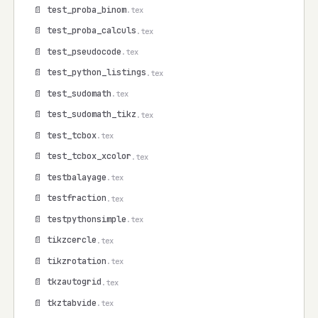
📄 test_proba_binom
.tex
📄 test_proba_calculs
.tex
📄 test_pseudocode
.tex
📄 test_python_listings
.tex
📄 test_sudomath
.tex
📄 test_sudomath_tikz
.tex
📄 test_tcbox
.tex
📄 test_tcbox_xcolor
.tex
📄 testbalayage
.tex
📄 testfraction
.tex
📄 testpythonsimple
.tex
📄 tikzcercle
.tex
📄 tikzrotation
.tex
📄 tkzautogrid
.tex
📄 tkztabvide
.tex