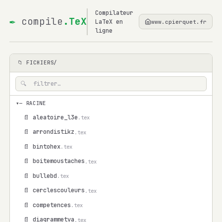
Compilateur
✒
compile
.TeX
LaTeX en
www.cpierquet.fr
ligne
📁 FICHIERS/
▾
— RACINE
📄 aleatoire_l3e
.tex
📄 arrondistikz
.tex
📄 bintohex
.tex
📄 boitemoustaches
.tex
📄 bullebd
.tex
📄 cerclescouleurs
.tex
📄 competences
.tex
📄 diagrammetva
.tex