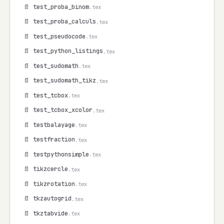
📄 test_proba_binom
.tex
📄 test_proba_calculs
.tex
📄 test_pseudocode
.tex
📄 test_python_listings
.tex
📄 test_sudomath
.tex
📄 test_sudomath_tikz
.tex
📄 test_tcbox
.tex
📄 test_tcbox_xcolor
.tex
📄 testbalayage
.tex
📄 testfraction
.tex
📄 testpythonsimple
.tex
📄 tikzcercle
.tex
📄 tikzrotation
.tex
📄 tkzautogrid
.tex
📄 tkztabvide
.tex