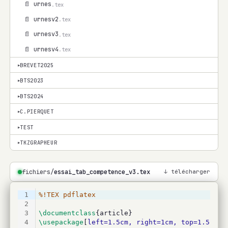
📄 urnes
.tex
📄 urnesv2
.tex
📄 urnesv3
.tex
📄 urnesv4
.tex
BREVET2025
▾
BTS2023
▾
BTS2024
▾
C.PIERQUET
▾
TEST
▾
TKZGRAPHEUR
▾
fichiers/
essai_tab_competence_v3.tex
↓ télécharger
1
%!TEX pdflatex
2
3
\documentclass
{article}
4
\usepackage
[
left=1.5cm, right=1cm, top=1.5cm, 