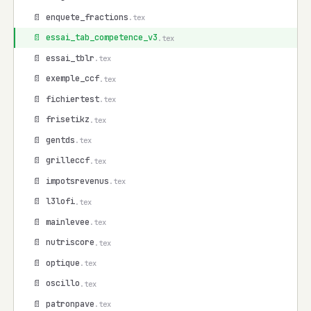
📄 enquete_fractions
.tex
📄 essai_tab_competence_v3
.tex
📄 essai_tblr
.tex
📄 exemple_ccf
.tex
📄 fichiertest
.tex
📄 frisetikz
.tex
📄 gentds
.tex
📄 grilleccf
.tex
📄 impotsrevenus
.tex
📄 l3lofi
.tex
📄 mainlevee
.tex
📄 nutriscore
.tex
📄 optique
.tex
📄 oscillo
.tex
📄 patronpave
.tex