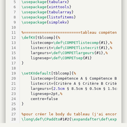
5
\usepackage
{
tabularx
}
6
\usepackage
{
xinttools
}
7
\usepackage
{
tabularray
}
8
\usepackage
{
listofitems
}
9
\usepackage
{
simplekv
}
10
11
%=========================tableau compétences 
12
\defKV
[tblcomp]{
%
13
	listecomp=
\def\COMPETlistecomp
{#1},
%
14
	listecrit=
\def\COMPETlistecrit
{#1},
%
15
	largeurs=
\def\COMPETlargeurs
{#1},
%
16
	lignesep=
\def\COMPETsep
{#1}
17
}
18
19
\setKVdefault
[tblcomp]{
%
20
	listecomp={Compétence A § Compétence B § Co
21
	listecrit={Critère A § Critère B Critère C 
22
	largeurs={
2.5cm
 § 8.5cm § 0.5cm § 1.5cm},
%
23
	lignesep=2pt,
%
24
	centre=false
25
}
26
27
%pour créer le body du tableau (j'ai encore un
28
\long\def\CPaddto
#1#2{
\expandafter\def\expanda
29