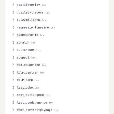
📄 postitoverlay
.tex
📄 puzzlepythagore
.tex
📄 quizzmillions
.tex
📄 regressionlineaire
.tex
📄 rosedesvents
.tex
📄 scratch
.tex
📄 suiterecur
.tex
📄 suspect
.tex
📄 tableaupenche
.tex
📄 tblr_centrer
.tex
📄 tblr_comp
.tex
📄 test_cube
.tex
📄 test_outilsgeom
.tex
📄 test_pcode_enonce
.tex
📄 test_portraitpaysage
.tex