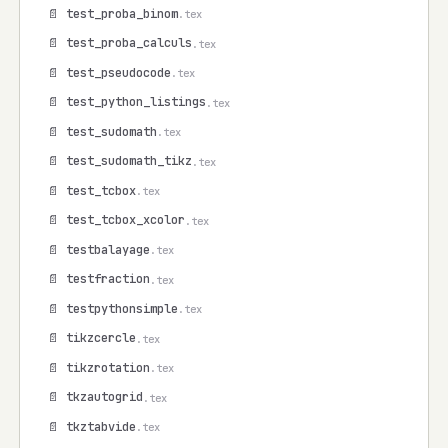
📄 test_proba_binom
.tex
📄 test_proba_calculs
.tex
📄 test_pseudocode
.tex
📄 test_python_listings
.tex
📄 test_sudomath
.tex
📄 test_sudomath_tikz
.tex
📄 test_tcbox
.tex
📄 test_tcbox_xcolor
.tex
📄 testbalayage
.tex
📄 testfraction
.tex
📄 testpythonsimple
.tex
📄 tikzcercle
.tex
📄 tikzrotation
.tex
📄 tkzautogrid
.tex
📄 tkztabvide
.tex