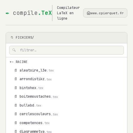
Compilateur
✒
compile
.TeX
LaTeX en
www.cpierquet.fr
ligne
📁 FICHIERS/
▾
— RACINE
📄 aleatoire_l3e
.tex
📄 arrondistikz
.tex
📄 bintohex
.tex
📄 boitemoustaches
.tex
📄 bullebd
.tex
📄 cerclescouleurs
.tex
📄 competences
.tex
📄 diagrammetva
.tex