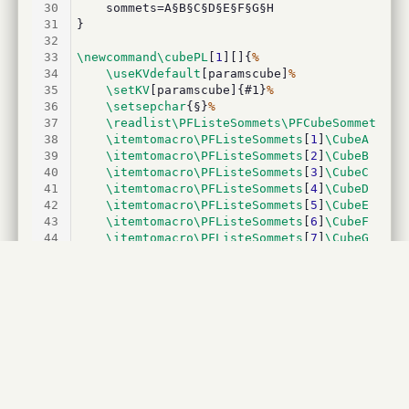
30
	sommets=A§B§C§D§E§F§G§H
31
}
32
33
\newcommand\cubePL
[
1
][]{
%
34
\useKVdefault
[paramscube]
%
35
\setKV
[paramscube]{#1}
%
36
\setsepchar
{§}
%
37
\readlist\PFListeSommets\PFCubeSommets
38
\itemtomacro\PFListeSommets
[
1
]
\CubeA
39
\itemtomacro\PFListeSommets
[
2
]
\CubeB
40
\itemtomacro\PFListeSommets
[
3
]
\CubeC
41
\itemtomacro\PFListeSommets
[
4
]
\CubeD
42
\itemtomacro\PFListeSommets
[
5
]
\CubeE
43
\itemtomacro\PFListeSommets
[
6
]
\CubeF
44
\itemtomacro\PFListeSommets
[
7
]
\CubeG
45
\itemtomacro\PFListeSommets
[
8
]
\CubeH
46
%les nœuds du cube
47
\coordinate
 (
\CubeA
) at (0,0) ;
48
\coordinate
 (
\CubeB
) at ({
\PFCubeLg
},0) ;
49
\coordinate
 (
\CubeC
) at (
$
(
\CubeB
) + ({
\P
50
\coordinate
 (
\CubeD
) at (
$
(
\CubeA
) + ({
\P
51
\coordinate
 (
\CubeE
) at (
$
(
\CubeA
) + (
0
,{
52
\coordinate
 (
\CubeF
) at (
$
(
\CubeB
) + (
0
,{
53
\coordinate
 (
\CubeG
) at (
$
(
\CubeC
) + (
0
,{
54
\coordinate
 (
\CubeH
) at (
$
(
\CubeD
) + (
0
,{