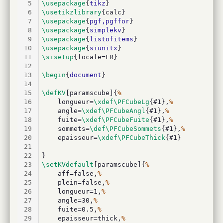
5
\usepackage
{
tikz
}
6
\usetikzlibrary
{calc}
7
\usepackage
{
pgf,pgffor
}
8
\usepackage
{
simplekv
}
9
\usepackage
{
listofitems
}
10
\usepackage
{
siunitx
}
11
\sisetup
{locale=FR}
12
13
\begin
{
document
}
14
15
\defKV
[paramscube]{
%
16
	longueur=
\xdef\PFCubeLg
{#1},
%
17
	angle=
\xdef\PFCubeAngl
{#1},
%
18
	fuite=
\xdef\PFCubeFuite
{#1},
%
19
	sommets=
\def\PFCubeSommets
{#1},
%
20
	epaisseur=
\xdef\PFCubeThick
{#1}
21
22
}
23
\setKVdefault
[paramscube]{
%
24
	aff=false,
%
25
	plein=false,
%
26
	longueur=1,
%
27
	angle=30,
%
28
	fuite=0.5,
%
29
	epaisseur=thick,
%