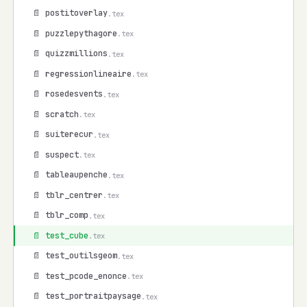
📄 postitoverlay
.tex
📄 puzzlepythagore
.tex
📄 quizzmillions
.tex
📄 regressionlineaire
.tex
📄 rosedesvents
.tex
📄 scratch
.tex
📄 suiterecur
.tex
📄 suspect
.tex
📄 tableaupenche
.tex
📄 tblr_centrer
.tex
📄 tblr_comp
.tex
📄 test_cube
.tex
📄 test_outilsgeom
.tex
📄 test_pcode_enonce
.tex
📄 test_portraitpaysage
.tex