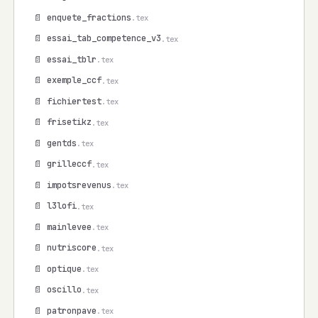
📄 enquete_fractions
.tex
📄 essai_tab_competence_v3
.tex
📄 essai_tblr
.tex
📄 exemple_ccf
.tex
📄 fichiertest
.tex
📄 frisetikz
.tex
📄 gentds
.tex
📄 grilleccf
.tex
📄 impotsrevenus
.tex
📄 l3lofi
.tex
📄 mainlevee
.tex
📄 nutriscore
.tex
📄 optique
.tex
📄 oscillo
.tex
📄 patronpave
.tex